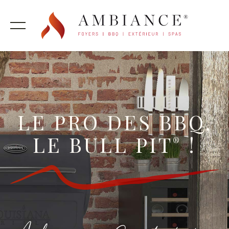
LE PRO DES BBQ,
LE BULL PIT
!
®