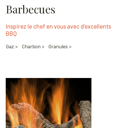
Barbecues
Inspirez le chef en vous avec d’excellents
BBQ
Gaz >
Charbon >
Granules >