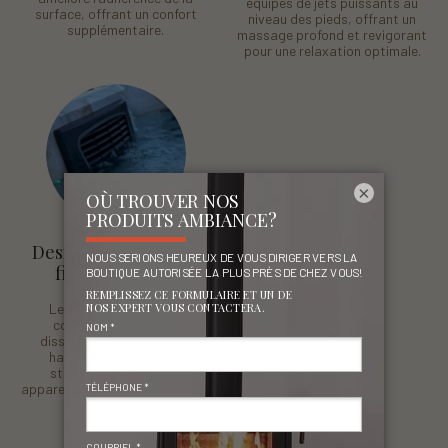
équipés de jets puissants au
surface, offrant un confort
niveau des pieds, offrant un
supplémentaire.
massage profond et revigorant
pour une relaxation optimale.
×
Design élégant avec
filtres discrets
Le design de nos spas
comprend des filtres
dissimulés qui s’intègrent
harmonieusement à la
structure, offrant une
apparence élégante et raffinée.