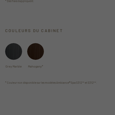
* Des frais s’appliquent.
COULEURS DU CABINET
Grey Marble
Mahogany
*
* Couleur non disponible sur les modèles Ambiance® Spa S312
et S312
.
120
240