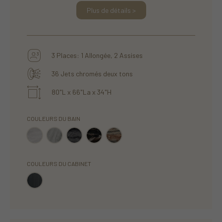
Plus de détails >
3 Places: 1 Allongée, 2 Assises
36 Jets chromés deux tons
80"L x 66"La x 34"H
COULEURS DU BAIN
COULEURS DU CABINET