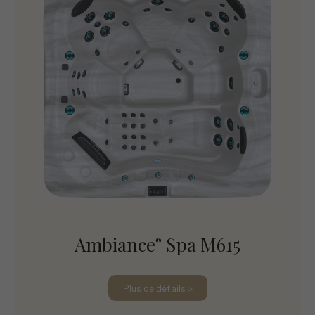
Ambiance
Spa M615
®
Plus de détails >