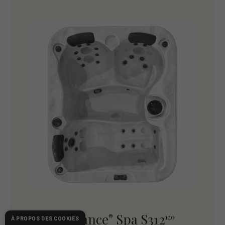
Ambiance
Spa S312
®
120
À PROPOS DES COOKIES