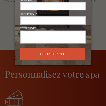
* Caractéristique non disponible sur les modèles Ambiance® Spa S312
et S312
.
120
240
Personnalisez votre spa