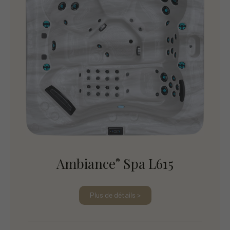
Ambiance
Spa L615
®
Plus de détails >