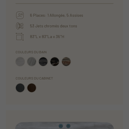
6 Places: 1 Allongée, 5 Assises
53 Jets chromés deux tons
83"L x 83"La x 36"H
COULEURS DU BAIN
COULEURS DU CABINET