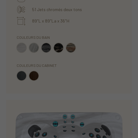
51 Jets chromés deux tons
89"L x 89"La x 36"H
COULEURS DU BAIN
COULEURS DU CABINET