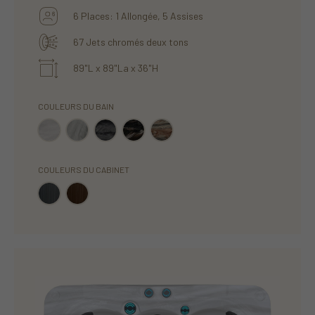
6 Places: 1 Allongée, 5 Assises
67 Jets chromés deux tons
89"L x 89"La x 36"H
COULEURS DU BAIN
COULEURS DU CABINET