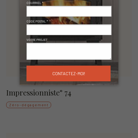
Impressionniste
74
®
Zéro-dégagement