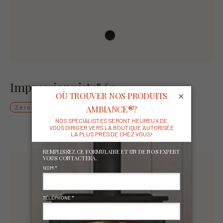
Impressionniste
60
®
×
Zéro-dégagement