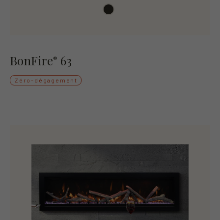
BonFire
63
®
Zéro-dégagement