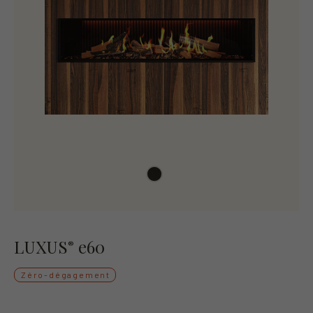
LUXUS
e60
®
Zéro-dégagement