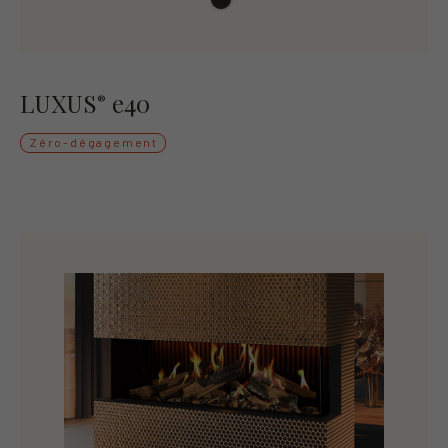
LUXUS
e40
®
Zéro-dégagement