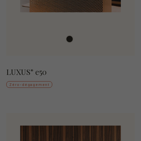
LUXUS
e50
®
Zéro-dégagement