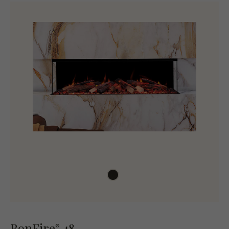
BonFire
48
®