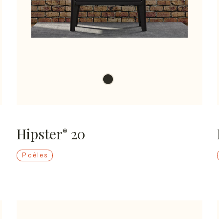
Hipster
20
®
Poêles