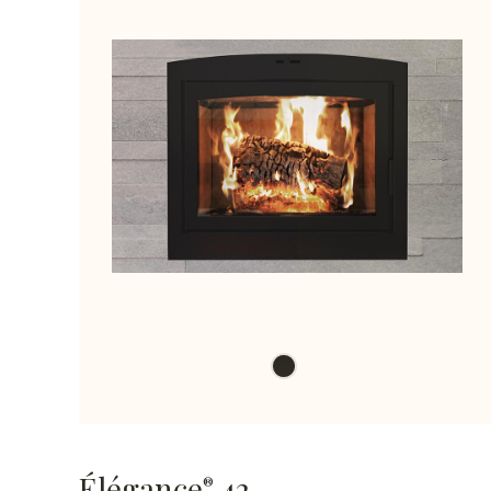
Élégance
42
®