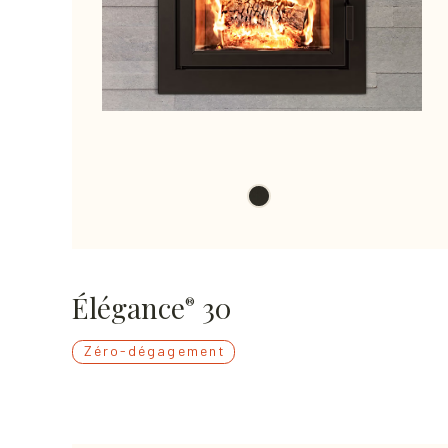
Élégance
30
®
Zéro-dégagement