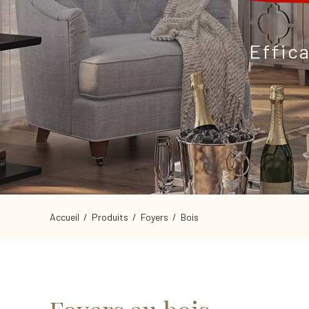
Effica
Accueil
/
Produits
/
Foyers
/ Bois