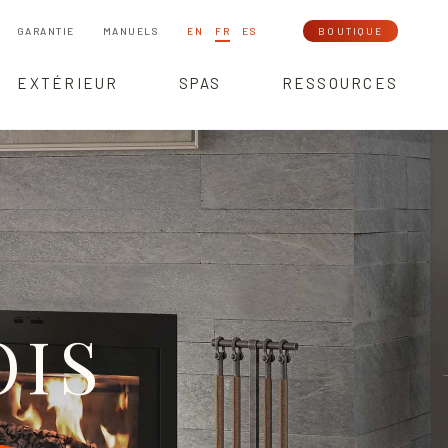
GARANTIE
MANUELS
EN
FR
ES
BOUTIQUE
EXTÉRIEUR
SPAS
RESSOURCES
OIS