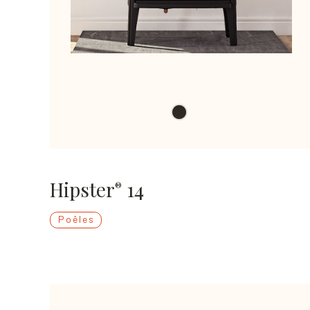
Hipster
14
®
Poêles