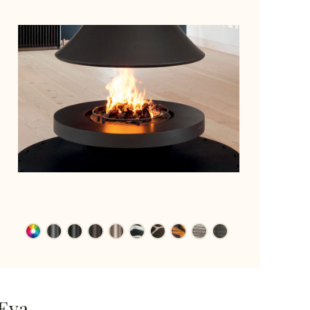
×
Eva