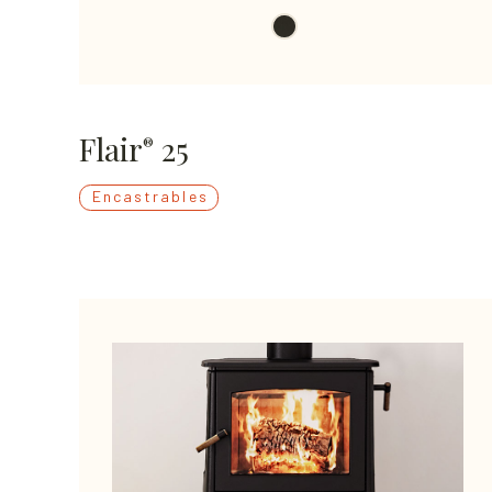
Flair
25
®
Encastrables