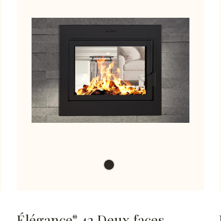
Élégance
42 Deux faces
®