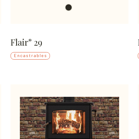
Flair
29
®
Encastrables