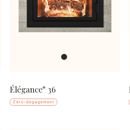
Élégance
36
®
Zéro-dégagement