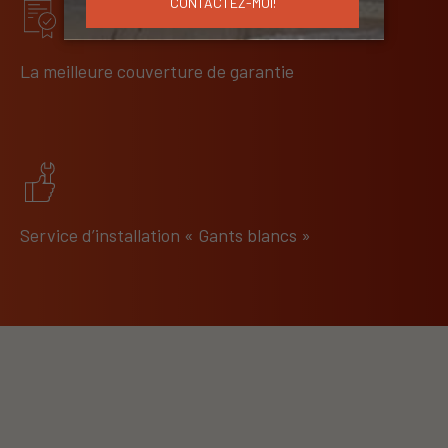
La meilleure couverture de garantie
Service d’installation « Gants blancs »