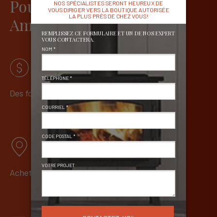
Pourquoi un foyer
Ambiance
?
®
Des foyers de qualité à juste prix
Achetez de détaillants locaux spécialisés