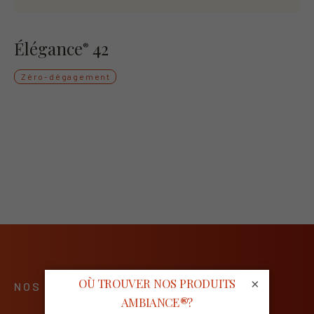
Élégance
42
®
Zéro-dégagement
×
NOS NORMES ÉLEVÉES