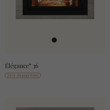
Élégance
36
®
Zéro-dégagement