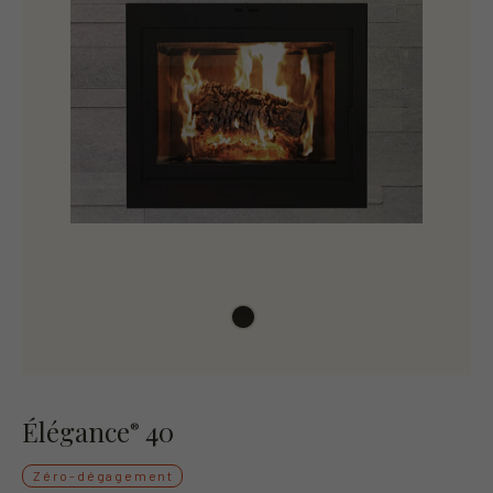
Élégance
40
®
Zéro-dégagement