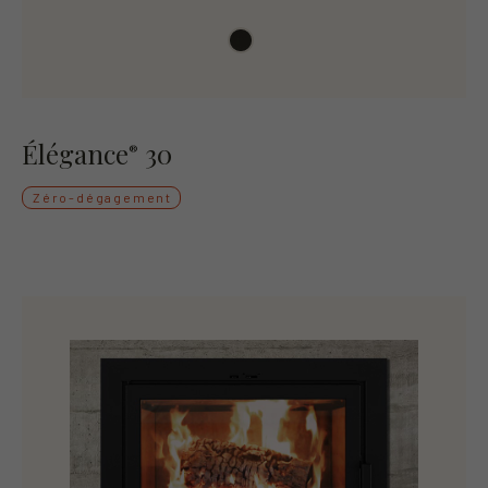
Élégance
30
®
Zéro-dégagement