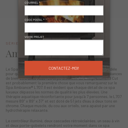
SÉRIE AMBIANCE
SPAS
®
Ambiance
Spa L707
®
Le Spa de détente Ambiance® L707 est notre plus grand modèle
pour que vos amis et votre famille puissent profiter de vos séances
de bien-être avec vous ! Le style distinctif du design Diamond Cut
est probablement la première chose que vous remarquerez sur le
Spa Ambiance® L707. Il est évident que chaque détail de ce spa
luxueux dépasse les normes de qualité les plus élevées. Une
thérapie aquatique réconfortante pour jusqu’à 7 personnes, le L707
mesure 89″ x 89″ x 37″ et est doté de 51 jets d’eau à deux tons en
chrome. Chaque muscle, du cou aux orteils, sera apaisé par une
hydrothérapie relaxante.
Le contrôleur illuminé, deux cascades rétroéclairées, un seau à vin
et deux porte-gobelets rendront votre moment dans ce spa