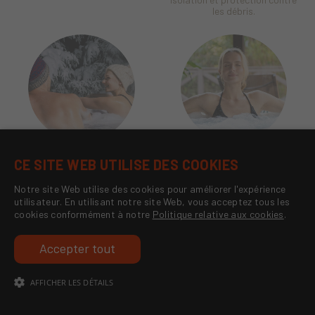
les débris.
Construction adaptée
Tranquillité d'esprit
CE SITE WEB UTILISE DES COOKIES
à tous les climats
Notre garantie complète vous
Notre site Web utilise des cookies pour améliorer l'expérience
assure tranquillité d’esprit et
Construction ultra-robuste,
utilisateur. En utilisant notre site Web, vous acceptez tous les
plaisir de votre spa pour les
parfaitement adaptée à tous
cookies conformément à notre
Politique relative aux cookies
.
années à venir.
les climats, y compris les
climats nordiques.
Accepter tout
AFFICHER LES DÉTAILS