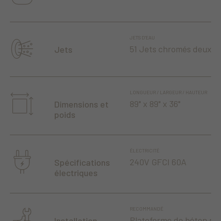
JETS D'EAU
51 Jets chromés deux t
Jets
LONGUEUR / LARGEUR / HAUTEUR
89" x 89" x 36"
Dimensions et
poids
ÉLECTRICITÉ
240V GFCI 60A
Spécifications
électriques
RECOMMANDÉ
Plateforme de béton niv
Installation