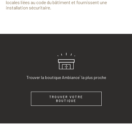
locales liées au code du bâtiment et fournissent une
installation sécuritaire.
Trouver la boutique Ambiance
la plus proche
®
TROUVER VOTRE
BOUTIQUE