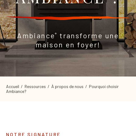
Ambiance
transforme une
®
maison en foyer!
Accueil
/
Ressources
/
À propos de nous
/ Pourquoi choisir
Ambiance?
NOTRE SIGNATURE