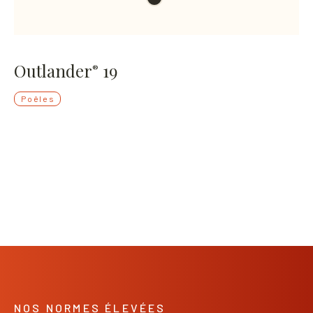
Outlander
19
®
Poêles
NOS NORMES ÉLEVÉES