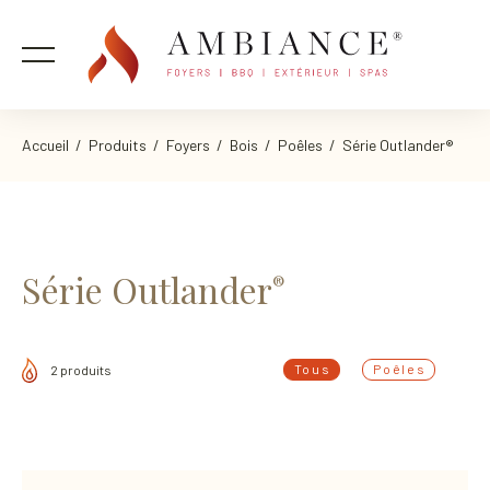
Accueil
/
Produits
/
Foyers
/
Bois
/
Poêles
/ Série Outlander®
Série Outlander
®
Tous
Poêles
2 produits