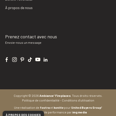
À propos de nous
Prenez contact avec nous
Envoie-nous un message
Copyright © 2026
Ambiance
Fireplaces
.
Tous droits réservés.
®
Politique de confidentialité
-
Conditions d’utilisation
Une réalisation de
fostra
et
konitiv
pour
United Buyers Group
®
Marketing de performance par
img media
À PROPOS DES COOKIES