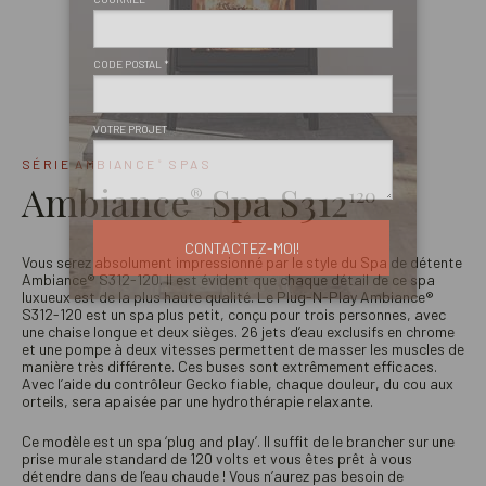
SÉRIE AMBIANCE
SPAS
®
Ambiance
Spa S312
®
120
Vous serez absolument impressionné par le style du Spa de détente
Ambiance® S312-120. Il est évident que chaque détail de ce spa
luxueux est de la plus haute qualité. Le Plug-N-Play Ambiance®
S312-120 est un spa plus petit, conçu pour trois personnes, avec
une chaise longue et deux sièges. 26 jets d’eau exclusifs en chrome
et une pompe à deux vitesses permettent de masser les muscles de
manière très différente. Ces buses sont extrêmement efficaces.
Avec l’aide du contrôleur Gecko fiable, chaque douleur, du cou aux
orteils, sera apaisée par une hydrothérapie relaxante.
Ce modèle est un spa ‘plug and play’. Il suffit de le brancher sur une
prise murale standard de 120 volts et vous êtes prêt à vous
détendre dans de l’eau chaude ! Vous n’aurez pas besoin de