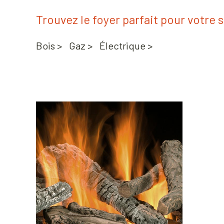
Trouvez le foyer parfait pour votre s
Bois >
Gaz >
Électrique >