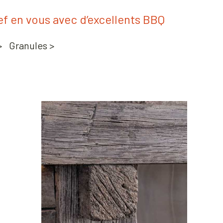
hef en vous avec d’excellents BBQ
>
Granules >
×