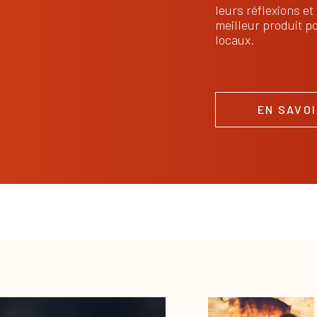
leurs réflexions e
meilleur produit p
locaux.
EN SAVOI