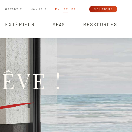
GARANTIE
MANUELS
EN
FR
ES
BOUTIQUE
EXTÉRIEUR
SPAS
RESSOURCES
ÊVE !