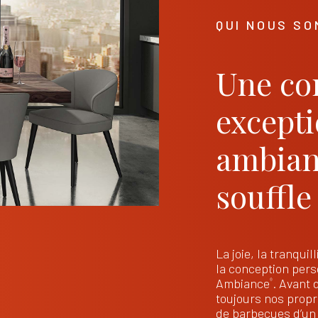
QUI NOUS S
Une co
excepti
ambian
souffle
La joie, la tranquill
la conception perso
Ambiance
. Avant 
®
toujours nos propri
de barbecues d’un 