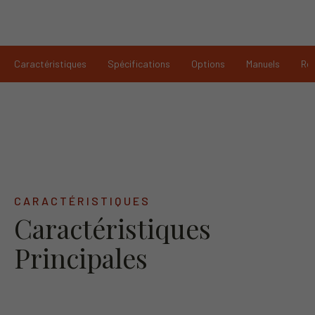
Caractéristiques
Spécifications
Options
Manuels
Re
CARACTÉRISTIQUES
Caractéristiques
Principales