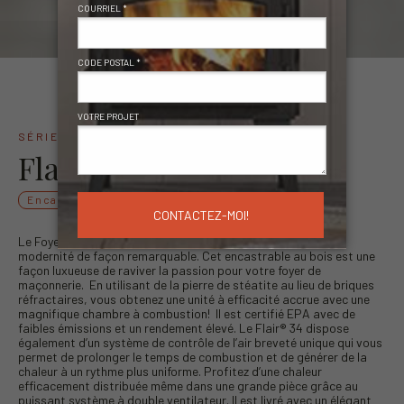
SÉRIE FLAIR
®
Flair
34
®
Encastrables
Le Foyer encastrable au bois Flair® 34 allie esthétisme et
modernité de façon remarquable. Cet encastrable au bois est une
façon luxueuse de raviver la passion pour votre foyer de
maçonnerie. En utilisant de la pierre de stéatite au lieu de briques
réfractaires, vous obtenez une unité à efficacité accrue avec une
magnifique chambre à combustion! Il est certifié EPA avec de
faibles émissions et un rendement élevé. Le Flair® 34 dispose
également d’un système de contrôle de l’air breveté unique qui vous
permet de prolonger le temps de combustion et de générer de la
chaleur à un rythme plus uniforme. Profitez d’une chaleur
efficacement distribuée même dans une grande pièce grâce au
puissant système à double ventilateur. Il est livré avec un élégant