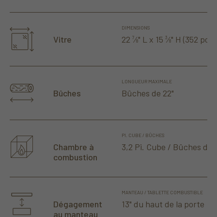
DIMENSIONS
22
⁄
" L x 15
⁄
" H (352 po
)
Vitre
7
3
2
8
8
LONGUEUR MAXIMALE
Bûches de 22"
Bûches
PI. CUBE / BÛCHES
3,2 Pi. Cube / Bûches de 
Chambre à
combustion
MANTEAU / TABLETTE COMBUSTIBLE
13" du haut de la porte
Dégagement
au manteau