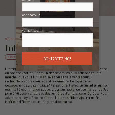
SÉRIE INTRIGUE
®
Intrigue
42
®
Zéro-dégagement
L’Intrigue®42 vous permet de choisir entre la chaleur par radiation
ou par convection. Étant un des foyers les plus efficaces sur le
marché, que vous l’utilisiez, avec ou sans le ventilateur, il
réchauffera votre cœur et votre demeure. Le foyer zéro-
dégagement au gaz Intrigue®42 est offert avec un fini intérieur noir
mat, la télécommance Ecotel programmable, un ventilateur de 150
pcm à vitesse variable et des lumières d’ambiance intégrées. Pour
adapter ce foyer à votre décor, il est possible d’ajouter un fini
intérieur différent et une façade décorative.