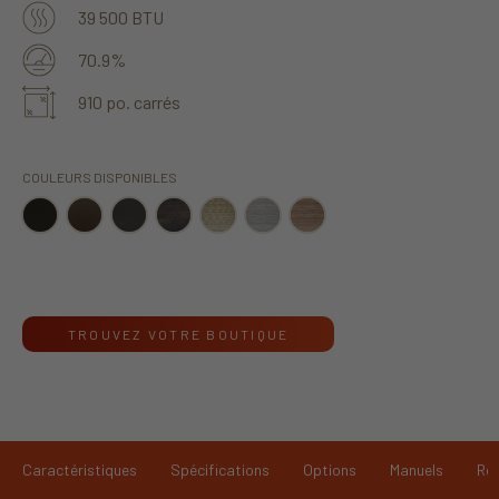
39 500 BTU
70.9%
910 po. carrés
COULEURS DISPONIBLES
TROUVEZ VOTRE BOUTIQUE
Caractéristiques
Spécifications
Options
Manuels
Re