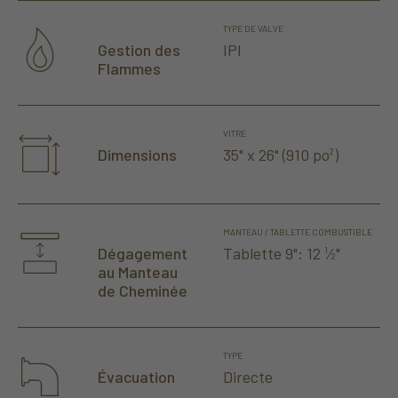
TYPE DE VALVE
IPI
Gestion des
Flammes
VITRE
35" x 26" (910 po
)
Dimensions
2
MANTEAU / TABLETTE COMBUSTIBLE
Tablette 9": 12
⁄
"
Dégagement
1
2
au Manteau
de Cheminée
TYPE
Directe
Évacuation