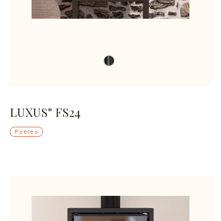
LUXUS
FS24
®
Poêles