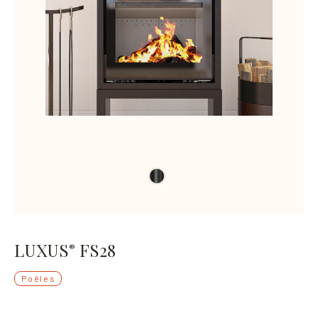
LUXUS
FS28
®
Poêles