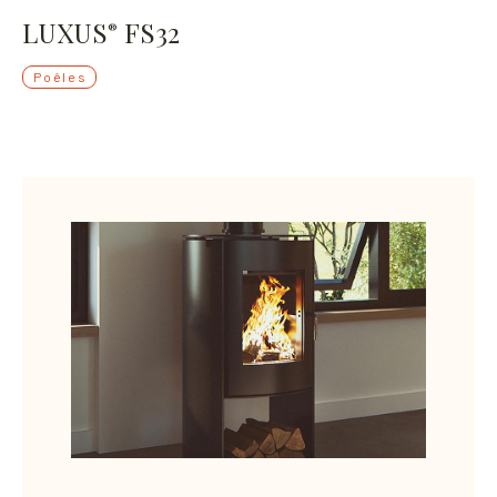
LUXUS
FS32
®
Poêles