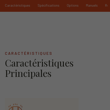
Caractéristiques
Spécifications
Options
Manuels
Re
CARACTÉRISTIQUES
Caractéristiques
Principales