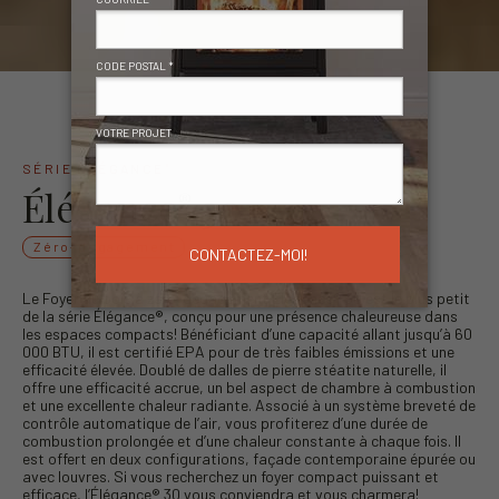
SÉRIE ÉLÉGANCE
®
Élégance
30
®
Zéro-dégagement
Le Foyer au bois à zéro-dégagement Élégance® 30 est le plus petit
de la série Élégance®, conçu pour une présence chaleureuse dans
les espaces compacts! Bénéficiant d’une capacité allant jusqu’à 60
000 BTU, il est certifié EPA pour de très faibles émissions et une
efficacité élevée. Doublé de dalles de pierre stéatite naturelle, il
offre une efficacité accrue, un bel aspect de chambre à combustion
et une excellente chaleur radiante. Associé à un système breveté de
contrôle automatique de l’air, vous profiterez d’une durée de
combustion prolongée et d’une chaleur constante à chaque fois. Il
est offert en deux configurations, façade contemporaine épurée ou
avec louvres. Si vous recherchez un foyer compact puissant et
efficace, l’Élégance® 30 vous conviendra et vous charmera!