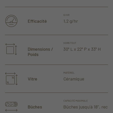
G/HR
1,2 g/hr
Efficacité
HORS TOUT
30" L x 22" P x 33" H
Dimensions /
Poids
MATÉRIEL
Céramique
Vitre
CAPACITÉ MAXIMALE
Bûches jusqu'à 18'', reco
Bûches