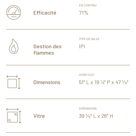
EN CONTINU
71%
Efficacité
TYPE DE VALVE
IPI
Gestion des
flammes
HORS TOUT
51" L x 19
⁄
" P x 47
⁄
" H
Dimensions
7
3
8
16
DIMENSIONS
39
⁄
" L x 26" H
Vitre
3
16