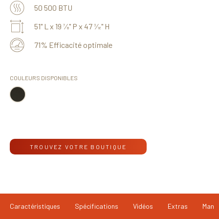
50 500 BTU
51" L x 19
⁄
" P x 47
⁄
" H
7
3
8
16
71% Efficacité optimale
COULEURS DISPONIBLES
TROUVEZ VOTRE BOUTIQUE
Caractéristiques
Spécifications
Vidéos
Extras
Manu