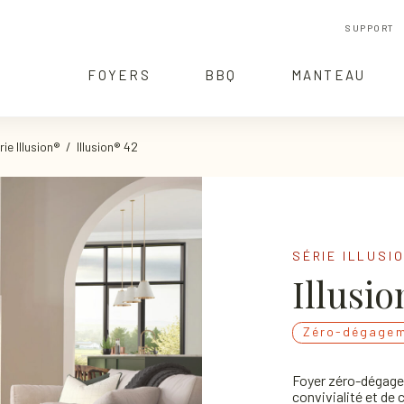
SUPPORT
FOYERS
BBQ
MANTEAU
rie Illusion®
/ Illusion® 42
SÉRIE ILLUSI
Illusio
Zéro-dégage
Foyer zéro-dégagem
convivialité et de