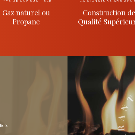
TYPE DE COMBUSTIBLE
LA SIGNATURE AMBIANC
Gaz naturel ou
Construction d
Propane
Qualité Supérieu
isé.