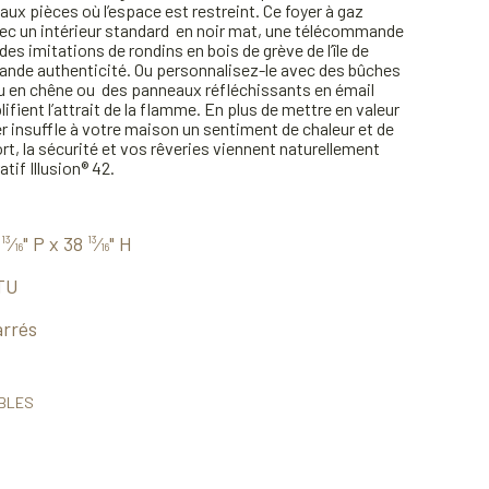
aux pièces où l’espace est restreint. Ce foyer à gaz
 avec un intérieur standard en noir mat, une télécommande
 des imitations de rondins en bois de grève de l’île de
ande authenticité. Ou personnalisez-le avec des bûches
u en chêne ou des panneaux réfléchissants en émail
ifient l’attrait de la flamme. En plus de mettre en valeur
er insuffle à votre maison un sentiment de chaleur et de
rt, la sécurité et vos rêveries viennent naturellement
tif Illusion® 42.
8
⁄
" P x 38
⁄
" H
13
13
16
16
TU
arrés
BLES