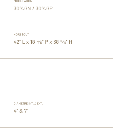
MODULATION
30%GN / 30%GP
HORS TOUT
42" L x 18
⁄
" P x 38
⁄
" H
13
13
16
16
®
DIAMÈTRE INT. & EXT.
4" & 7"