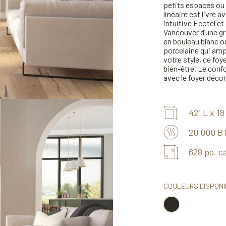
petits espaces ou 
linéaire est livré
intuitive Ecotel et
Vancouver d’une gr
en bouleau blanc o
porcelaine qui ampl
votre style, ce foy
bien-être. Le confo
avec le foyer décora
42" L x 1
20 000 B
628 po. c
COULEURS DISPONI