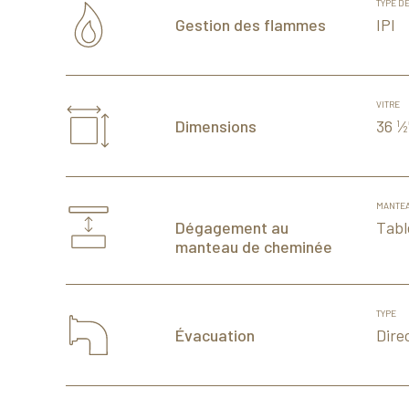
TYPE D
IPI
Gestion des flammes
VITRE
36
⁄
Dimensions
1
2
MANTEA
Tabl
Dégagement au
manteau de cheminée
TYPE
Dire
Évacuation