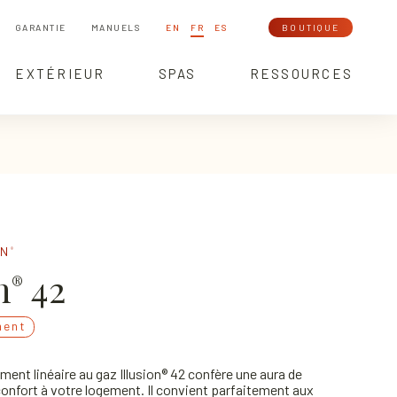
GARANTIE
MANUELS
EN
FR
ES
BOUTIQUE
EXTÉRIEUR
SPAS
RESSOURCES
ON
®
n
42
®
ment
ent linéaire au gaz Illusion® 42 confère une aura de
 confort à votre logement. Il convient parfaitement aux