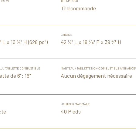
E VALVE
THERMOSTAT
Télécommande
CHÂSSIS
" L x 16
⁄
" H (628 po
)
42
⁄
" L x 18
⁄
" P x 39
⁄
" H
3
2
1
9
3
4
2
16
8
U / TABLETTE COMBUSTIBLE
MANTEAU / TABLETTE NON-COMBUSTIBLE AMBIANCE
ette de 6": 16"
Aucun dégagement nécessaire
HAUTEUR MAXIMALE
cte
40 Pieds