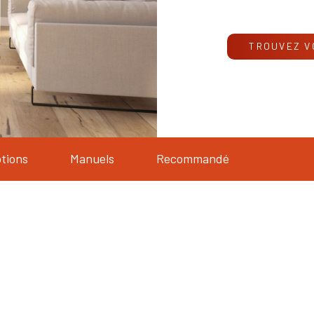
TROUVEZ V
tions
Manuels
Recommandé