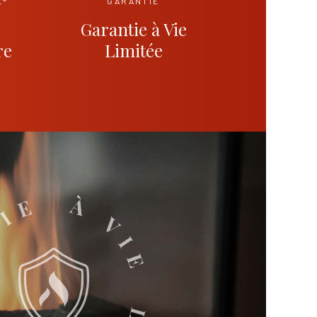
E®
GARANTIE
e
Garantie à Vie
re
Limitée