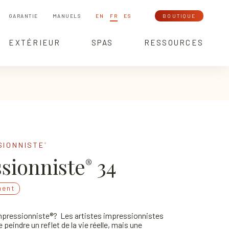
GARANTIE
MANUELS
EN
FR
ES
BOUTIQUE
EXTÉRIEUR
SPAS
RESSOURCES
SIONNISTE
®
sionniste
34
®
ment
mpressionniste®? Les artistes impressionnistes
 peindre un reflet de la vie réelle, mais une