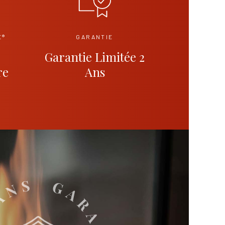
E®
GARANTIE
e
Garantie Limitée 2
re
Ans