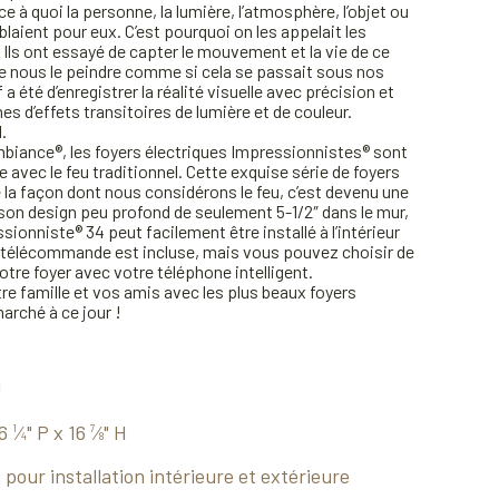
e à quoi la personne, la lumière, l’atmosphère, l’objet ou
laient pour eux. C’est pourquoi on les appelait les
Ils ont essayé de capter le mouvement et la vie de ce
 de nous le peindre comme si cela se passait sous nos
 a été d’enregistrer la réalité visuelle avec précision et
es d’effets transitoires de lumière et de couleur.
.
biance®, les foyers électriques Impressionnistes® sont
e avec le feu traditionnel. Cette exquise série de foyers
 la façon dont nous considérons le feu, c’est devenu une
son design peu profond de seulement 5-1/2″ dans le mur,
ionniste® 34 peut facilement être installé à l’intérieur
La télécommande est incluse, mais vous pouvez choisir de
otre foyer avec votre téléphone intelligent.
e famille et vos amis avec les plus beaux foyers
marché à ce jour !
U
 6
⁄
" P x 16
⁄
" H
1
7
4
8
pour installation intérieure et extérieure