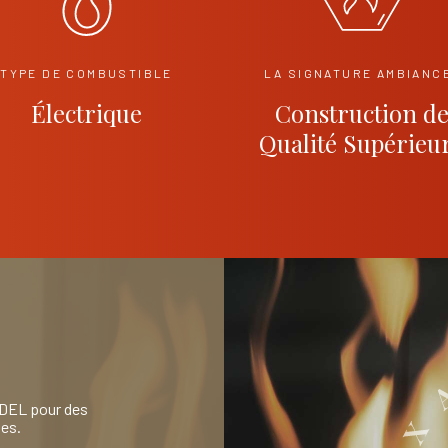
TYPE DE COMBUSTIBLE
LA SIGNATURE AMBIANC
Électrique
Construction d
Qualité Supérieu
 DEL pour des
tes.