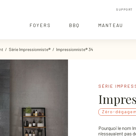
SUPPORT
FOYERS
BBQ
MANTEAU
nt
/
Série Impressionniste®
/ Impressionniste® 34
SÉRIE IMPRES
Impres
Zéro-dégage
Pourquoi le nom I
n’essayaient pas de