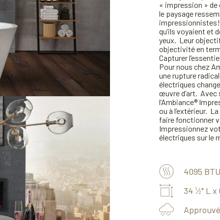
« impression » de c
le paysage ressemb
impressionnistes! 
qu’ils voyaient et
yeux. Leur objectif
objectivité en term
Capturer l’essentiel
Pour nous chez Am
une rupture radical
électriques change
œuvre d’art. Avec 
l’Ambiance® Impress
ou à l’extérieur. 
faire fonctionner v
Impressionnez votr
électriques sur le 
4095 BT
34
⁄
" L x
1
2
Approuvé 