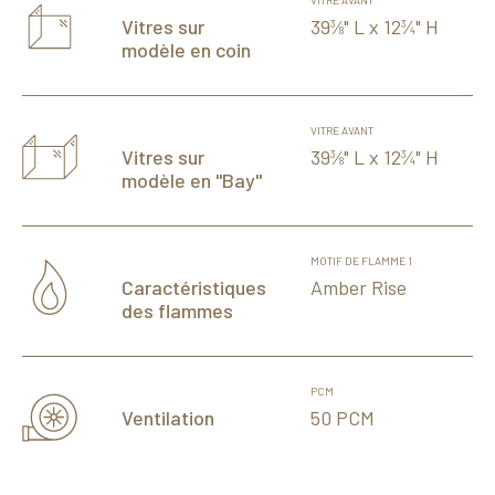
VITRE AVANT
39
⁄
" L x 12
⁄
" H
Vitres sur
3
3
8
4
modèle en coin
VITRE AVANT
39
⁄
" L x 12
⁄
" H
Vitres sur
3
3
8
4
modèle en "Bay"
MOTIF DE FLAMME 1
Amber Rise
Caractéristiques
des flammes
PCM
50 PCM
Ventilation