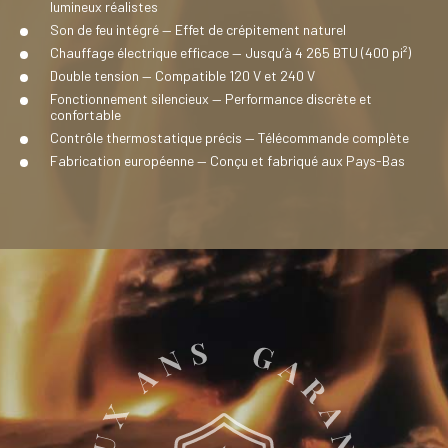
lumineux réalistes
Son de feu intégré — Effet de crépitement naturel
Chauffage électrique efficace — Jusqu’à 4 265 BTU (400 pi²)
Double tension — Compatible 120 V et 240 V
Fonctionnement silencieux — Performance discrète et
confortable
Contrôle thermostatique précis — Télécommande complète
Fabrication européenne — Conçu et fabriqué aux Pays-Bas