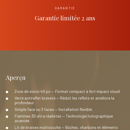
GARANTIE
Garantie limitée 2 ans
Aperçu
Zone de vision 40 po — Format compact à fort impact visuel
Verre antireflet breveté — Réduit les reflets et améliore la
profondeur
Simple face ou 3 faces — Installation flexible
Flammes 3D ultra réalistes — Technologie holographique
avancée
Lit de braises multicouche — Bûches, charbons et éléments