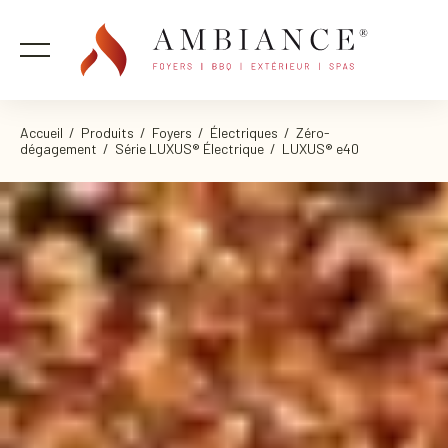
Accueil
/
Produits
/
Foyers
/
Électriques
/
Zéro-
dégagement
/
Série LUXUS® Électrique
/ LUXUS® e40