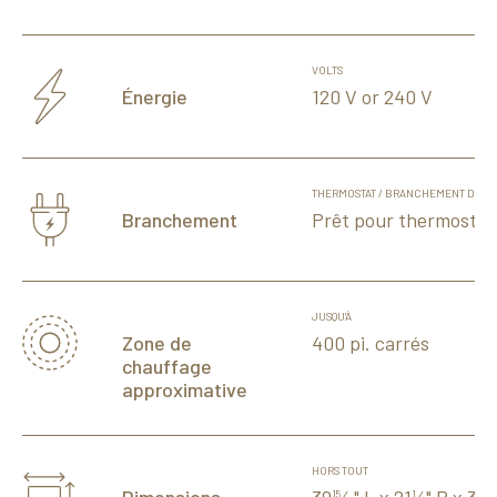
VOLTS
120 V or 240 V
Énergie
THERMOSTAT / BRANCHEMENT DIRE
Prêt pour thermostat
Branchement
JUSQU'À
400 pi. carrés
Zone de
chauffage
approximative
HORS TOUT
15
1
1