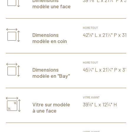
39
⁄
" L x 21
⁄
" P x 31
⁄
Dimensions
16
4
modèle une face
HORS TOUT
42
⁄
" L x 21
⁄
" P x 31
⁄
Dimensions
5
1
1
8
4
2
modèle en coin
HORS TOUT
45
⁄
" L x 21
⁄
" P x 31
⁄
Dimensions
1
1
1
4
4
2
modèle en "Bay"
VITRE AVANT
39
⁄
" L x 12
⁄
" H
Vitre sur modèle
3
3
8
4
à une face