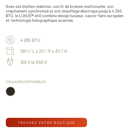
Avec ses bûches réalistes, son lit de braises multicouche, son
crépitement synchronisé et son chauffage électrique jusqu’à 4 265
BTU, le LUXUS® e40 combine design luxueux, savoir-faire européen
et technologie holographique avancée.
4 265 BTU
39
⁄
" L x 21
⁄
" P x 31
⁄
" H
15
1
1
16
4
2
120 V or 240 V
COULEURS DISPONIBLES
TROUVEZ VOTRE BOUTIQUE