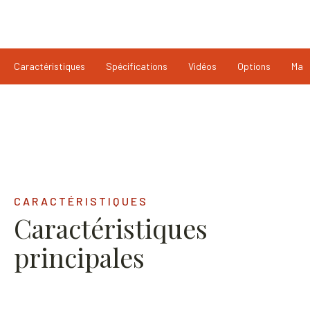
Caractéristiques
Spécifications
Vidéos
Options
Man
CARACTÉRISTIQUES
Caractéristiques
principales