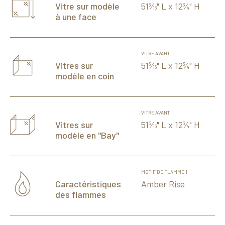
51
⁄
" L x 12
⁄
" H
Vitre sur modèle
3
3
16
4
à une face
VITRE AVANT
51
⁄
" L x 12
⁄
" H
Vitres sur
3
3
16
4
modèle en coin
VITRE AVANT
51
⁄
" L x 12
⁄
" H
Vitres sur
3
3
16
4
modèle en "Bay"
MOTIF DE FLAMME 1
Amber Rise
Caractéristiques
des flammes