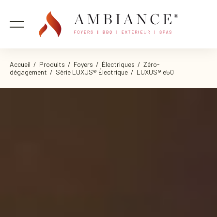
Accueil
/
Produits
/
Foyers
/
Électriques
/
Zéro-
dégagement
/
Série LUXUS® Électrique
/ LUXUS® e50