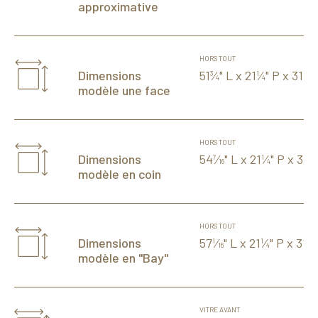
approximative
HORS TOUT
51
⁄
" L x 21
⁄
" P x 31
⁄
"
Dimensions
3
1
1
4
4
2
modèle une face
HORS TOUT
54
⁄
" L x 21
⁄
" P x 31
⁄
Dimensions
7
1
1
16
4
2
modèle en coin
HORS TOUT
57
⁄
" L x 21
⁄
" P x 31
⁄
Dimensions
1
1
1
16
4
2
modèle en "Bay"
VITRE AVANT