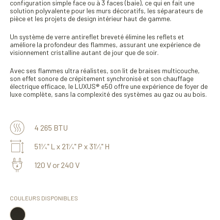
configuration simple face ou à 3 faces (baie), ce qui en fait une
solution polyvalente pour les murs décoratifs, les séparateurs de
pièce et les projets de design intérieur haut de gamme.
Un système de verre antireflet breveté élimine les reflets et
améliore la profondeur des flammes, assurant une expérience de
visionnement cristalline autant de jour que de soir.
Avec ses flammes ultra réalistes, son lit de braises multicouche,
son effet sonore de crépitement synchronisé et son chauffage
électrique efficace, le LUXUS® e50 offre une expérience de foyer de
luxe complète, sans la complexité des systèmes au gaz ou au bois.
4 265 BTU
51
⁄
" L x 21
⁄
" P x 31
⁄
" H
3
1
1
4
4
2
120 V or 240 V
COULEURS DISPONIBLES