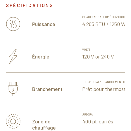
SPÉCIFICATIONS
CHAUFFAGE ALLUMÉ SUR "HIGHT"
4 265 BTU / 1250 W
Puissance
VOLTS
120 V or 240 V
Énergie
THERMOSTAT / BRANCHEMENT DIRE
Prêt pour thermostat
Branchement
JUSQU'À
400 pi. carrés
Zone de
chauffage