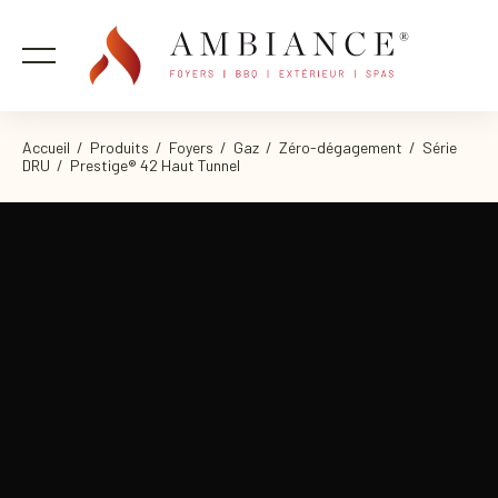
Accueil
/
Produits
/
Foyers
/
Gaz
/
Zéro-dégagement
/
Série
DRU
/ Prestige® 42 Haut Tunnel