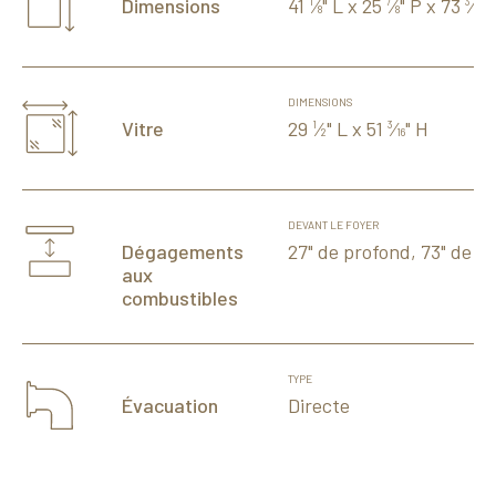
41
⁄
" L x 25
⁄
" P x 73
⁄
" 
Dimensions
1
7
3
8
8
8
DIMENSIONS
29
⁄
" L x 51
⁄
" H
Vitre
1
3
2
16
DEVANT LE FOYER
27" de profond, 73" de la
Dégagements
aux
combustibles
TYPE
Directe
Évacuation