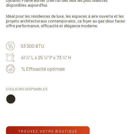
Dynamic Flame Burner crée l’un des feux les plus réalistes
disponibles aujourd’hui.
Idéal pour les résidences de luxe, les espaces à aire ouverte et les
projets architecturaux contemporains, ce foyer au gaz deux faces
offre performance, efficacité et élégance moderne.
53 300 BTU
41
⁄
" L x 25
⁄
" P x 73
⁄
" H
1
7
3
8
8
8
% Efficacité optimale
COULEURS DISPONIBLES
TROUVEZ VOTRE BOUTIQUE