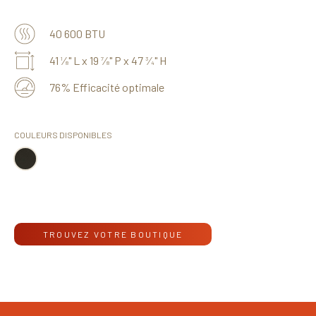
40 600 BTU
41
⁄
" L x 19
⁄
" P x 47
⁄
" H
1
7
3
8
8
4
76% Efficacité optimale
COULEURS DISPONIBLES
TROUVEZ VOTRE BOUTIQUE