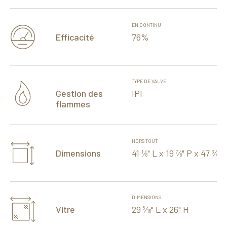
EN CONTINU
76%
Efficacité
TYPE DE VALVE
IPI
Gestion des
flammes
HORS TOUT
41
⁄
" L x 19
⁄
" P x 47
⁄
" 
Dimensions
1
7
3
8
8
4
DIMENSIONS
29
⁄
" L x 26" H
Vitre
5
16