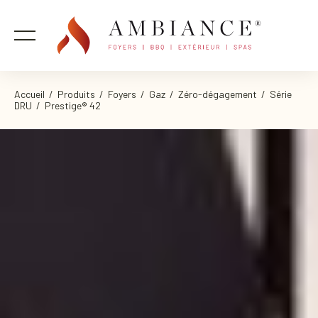
Accueil
/
Produits
/
Foyers
/
Gaz
/
Zéro-dégagement
/
Série
DRU
/ Prestige® 42