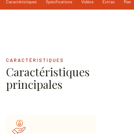
Caractéristiques
Spécifications
Vidéos
Extras
Manu
CARACTÉRISTIQUES
Caractéristiques
principales